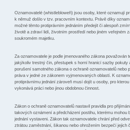
Oznamovatelé (whistlebloweři) jsou osoby, které oznamují pro
k němuž došlo v tzv. pracovním kontextu. Právě díky oznam
možné těmto protiprávním jednáním předejít či alespoň zmírn
životě a zdraví lidí, životním prostředí nebo jiném veřejném z
soukromém majetku.
Za oznamovatele je podle jmenovaného zákona považován t
jakýkoliv trestný čin, přestupek s horní hranicí sazby pokuty
porušení samotného zákona o ochraně oznamovatelů nebo 
práva v jedné ze zákonem vyjmenovaných oblastí. K ozna
protiprávnímu jednání zároveň musí dojít u osoby, pro ktero
vykonává práci nebo jinou obdobnou činnost.
Zákon o ochraně oznamovatelů nastavil pravidla pro přijímání
takových oznámení a předcházení postihu, kterému mohou b
jednání vystaveni. Zákon tak oznamovatele chrání před odvet
ztrátou zaměstnání, šikanou nebo ohrožením bezpečí jejich či