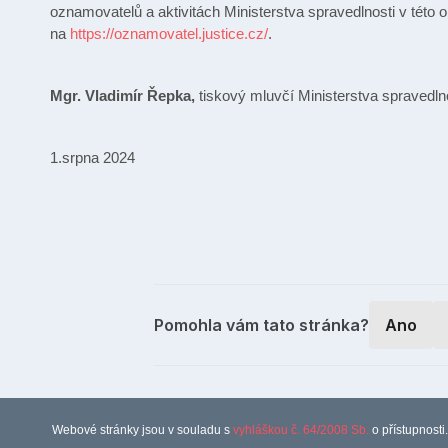
oznamovatelů a aktivitách Ministerstva spravedlnosti v této o
na
https://oznamovatel.justice.cz/
.
Mgr. Vladimír Řepka,
tiskový mluvčí Ministerstva spravedln
1.srpna 2024
Pomohla vám tato stránka?
Ano
Webové stránky jsou v souladu s
vyhláškou č. 64/2008 Sb.
o přístupnosti.