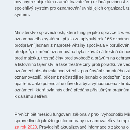
povinným subjektům (zaměstnavatelům) ukládá povinnost za
spolehlivý systém pro oznamování uvnitř jejich organizací, t
systém.
Ministerstvo spravedlnosti, které funguje jako správce tzv. e
oznamovacího systému, přijalo za uplynulý rok 166 oznám
protiprávní jednání z naprosté většiny spočívala v porušová
předpisů, nicméně oznamována byla i závažná trestná činnost
proti majetku, trestné činy proti svobodě a právům na ochra
a listovního tajemství a také trestné činy proti pořádku ve v
oznámení obsahovala podezření z porušování samotného z
oznamovatelů, přičemž nejčastěji se jednalo o podezření z 
opatření. Jako potenciálně důvodná byla vyhodnocena zhruba 
oznámení, která byla následně předána příslušným orgánům
k dalšímu šetření.
Prvních pět měsíců fungování zákona v praxi vyhodnotilo Min
spravedlnosti jakožto gestor ochrany oznamovatelů v kompl
za rok 2023
. Pravidelně aktualizované informace o zákonu o