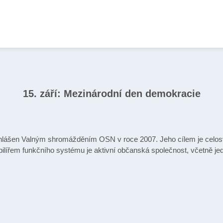
15. září: Mezinárodní den demokracie
hlášen Valným shromážděním OSN v roce 2007. Jeho cílem je celos
ilířem funkčního systému je aktivní občanská společnost, včetně jed